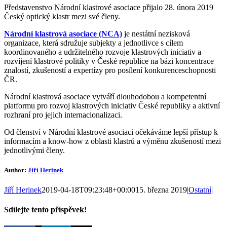
Představenstvo Národní klastrové asociace přijalo 28. února 2019
Český optický klastr mezi své členy.
Národní klastrová asociace (NCA)
je nestátní nezisková
organizace, která sdružuje subjekty a jednotlivce s cílem
koordinovaného a udržitelného rozvoje klastrových iniciativ a
rozvíjení klastrové politiky v České republice na bázi koncentrace
znalostí, zkušeností a expertízy pro posílení konkurenceschopnosti
ČR.
Národní klastrová asociace vytváří dlouhodobou a kompetentní
platformu pro rozvoj klastrových iniciativ České republiky a aktivní
rozhraní pro jejich internacionalizaci.
Od členství v Národní klastrové asociaci očekáváme lepší přístup k
informacím a know-how z oblasti klastrů a výměnu zkušeností mezi
jednotlivými členy.
Author:
Jiří Herinek
Jiří Herinek
2019-04-18T09:23:48+00:00
15. března 2019
|
Ostatní
|
Sdílejte tento příspěvek!