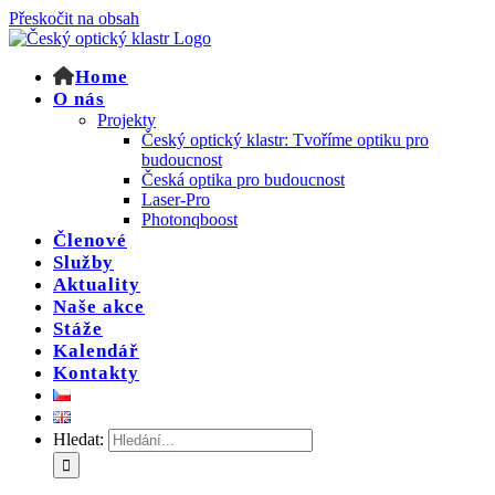
Přeskočit na obsah
Home
O nás
Projekty
Český optický klastr: Tvoříme optiku pro
budoucnost
Česká optika pro budoucnost
Laser-Pro
Photonqboost
Členové
Služby
Aktuality
Naše akce
Stáže
Kalendář
Kontakty
Hledat: