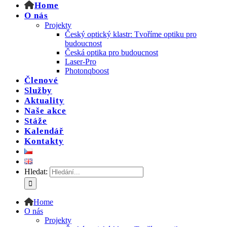
Home
O nás
Projekty
Český optický klastr: Tvoříme optiku pro
budoucnost
Česká optika pro budoucnost
Laser-Pro
Photonqboost
Členové
Služby
Aktuality
Naše akce
Stáže
Kalendář
Kontakty
Hledat:
Home
O nás
Projekty