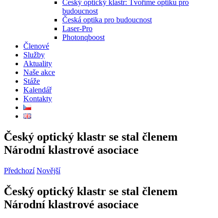
Český optický klastr: Tvoříme optiku pro
budoucnost
Česká optika pro budoucnost
Laser-Pro
Photonqboost
Členové
Služby
Aktuality
Naše akce
Stáže
Kalendář
Kontakty
Český optický klastr se stal členem
Národní klastrové asociace
Předchozí
Novější
Český optický klastr se stal členem
Národní klastrové asociace