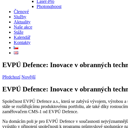
Laser-Pro
Photonqboost
Členové
Služby
Aktuality
Naše akce
Stáže
Kalendář
Kontakty
EVPÚ Defence: Inovace v obranných techn
Předchozí
Novější
EVPÚ Defence: Inovace v obranných techn
Společnost EVPÚ Defence a.s., která se zabývá vývojem, výrobou a s
stále se rozšiřujícímu produktovému portfoliu, ale také díky rostou
zaměřovačem CMS-1 od EVPÚ Defence.
Na domácím poli je pro EVPÚ Defence v současnosti nejvýznamnějš
vyústilo v připojení společnosti k programu průmyslové spolupráce n