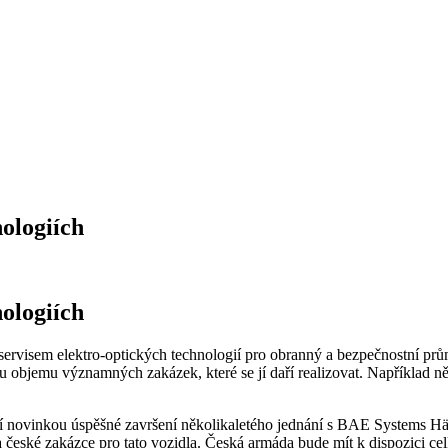
ologiích
ologiích
ervisem elektro-optických technologií pro obranný a bezpečnostní pr
címu objemu významných zakázek, které se jí daří realizovat. Napříkla
í novinkou úspěšné završení několikaletého jednání s BAE Systems 
a české zakázce pro tato vozidla. Česká armáda bude mít k dispozici c