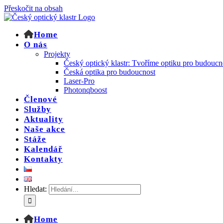
Přeskočit na obsah
Home
O nás
Projekty
Český optický klastr: Tvoříme optiku pro budoucn
Česká optika pro budoucnost
Laser-Pro
Photonqboost
Členové
Služby
Aktuality
Naše akce
Stáže
Kalendář
Kontakty
Hledat:
Home