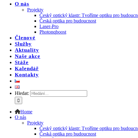
O nás
Projekty
Český optický klastr: Tvoříme optiku pro budoucn
Česká optika pro budoucnost
Laser-Pro
Photonqboost
Členové
Služby
Aktuality
Naše akce
Stáže
Kalendář
Kontakty
Hledat:
Home
O nás
Projekty
Český optický klastr: Tvoříme optiku pro budoucn
Česká optika pro budoucnost