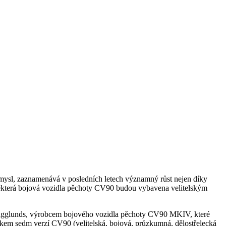
ůmysl, zaznamenává v posledních letech významný růst nejen díky
d některá bojová vozidla pěchoty CV90 budou vybavena velitelským
Hägglunds, výrobcem bojového vozidla pěchoty CV90 MKIV, které
elkem sedm verzí CV90 (velitelská, bojová, průzkumná, dělostřelecká