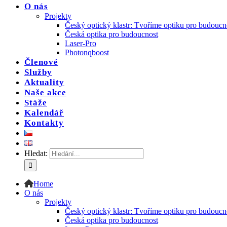
O nás
Projekty
Český optický klastr: Tvoříme optiku pro budoucn
Česká optika pro budoucnost
Laser-Pro
Photonqboost
Členové
Služby
Aktuality
Naše akce
Stáže
Kalendář
Kontakty
Hledat:
Home
O nás
Projekty
Český optický klastr: Tvoříme optiku pro budoucn
Česká optika pro budoucnost