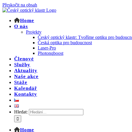
Přeskočit na obsah
Home
O nás
Projekty
Český optický klastr: Tvoříme optiku pro budoucn
Česká optika pro budoucnost
Laser-Pro
Photonqboost
Členové
Služby
Aktuality
Naše akce
Stáže
Kalendář
Kontakty
Hledat:
Home