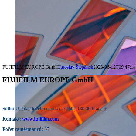
FUJIFILM EUROPE GmbH
Jaroslav Štěpánek
2023-06-12T09:47:14
FUJIFILM EUROPE GmbH
Sídlo:
U nákladového nádraží 2/1949, 130 00 Praha 3
Kontakt:
www.fujifilm.com
Počet zaměstnanců:
65