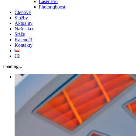
Laser-Pro
Photonqboost
Členové
Služby
Aktuality
Naše akce
Stáže
Kalendář
Kontakty
Loading...