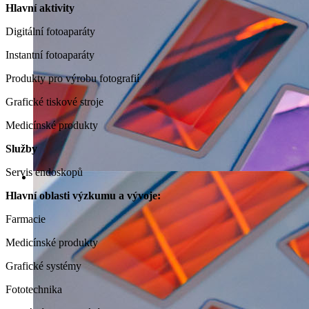
Hlavní aktivity
Digitální fotoaparáty
Instantní fotoaparáty
Produkty pro výrobu fotografií
Grafické tiskové stroje
Medicínské produkty
Služby
Servis endoskopů
Hlavní oblasti výzkumu a vývoje:
Farmacie
Medicínské produkty
Grafické systémy
Fototechnika