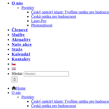
O nás
Projekty
Český optický klastr: Tvoříme optiku pro budoucn
Česká optika pro budoucnost
Laser-Pro
Photonqboost
Členové
Služby
Aktuality
Naše akce
Stáže
Kalendář
Kontakty
Hledat:
Home
O nás
Projekty
Český optický klastr: Tvoříme optiku pro budoucn
Česká optika pro budoucnost