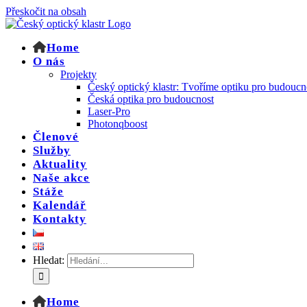
Přeskočit na obsah
Home
O nás
Projekty
Český optický klastr: Tvoříme optiku pro budoucn
Česká optika pro budoucnost
Laser-Pro
Photonqboost
Členové
Služby
Aktuality
Naše akce
Stáže
Kalendář
Kontakty
Hledat:
Home