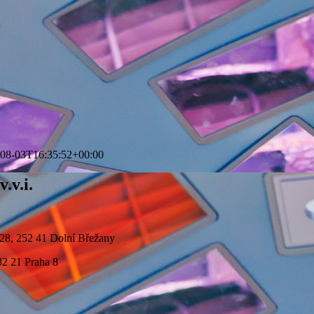
08-03T16:35:52+00:00
.v.i.
28, 252 41 Dolní Břežany
82 21 Praha 8