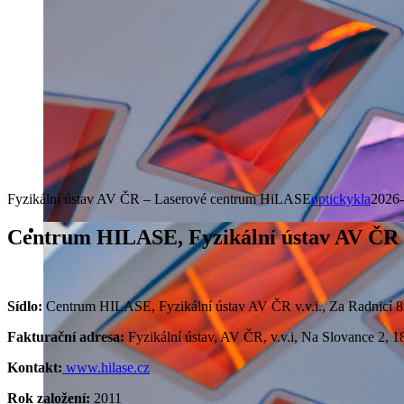
Fyzikální ústav AV ČR – Laserové centrum HiLASE
optickykla
2026-
Centrum HILASE, Fyzikální ústav AV ČR v
Sídlo:
Centrum HILASE, Fyzikální ústav AV ČR v.v.i., Za Radnicí 8
Fakturační adresa:
Fyzikální ústav, AV ČR, v.v.i, Na Slovance 2, 1
Kontakt:
www.hilase.cz
Rok založení:
2011