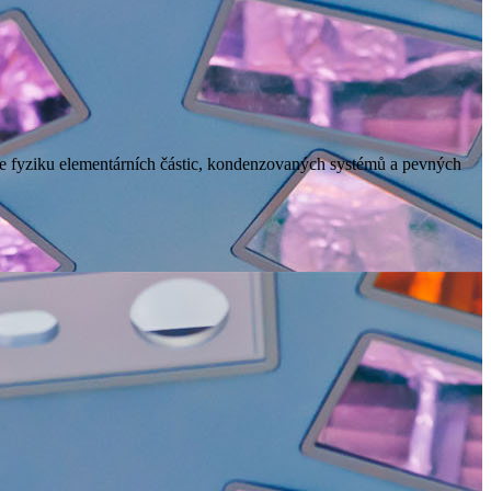
je fyziku elementárních částic, kondenzovaných systémů a pevných