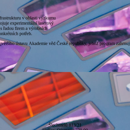
rastrukturu v oblasti výzkumu
pojuje experimentální laserový
s řadou firem a výrobních
onkrétních potřeb.
ejvětšího ústavu Akademie věd České republiky, jehož program zahrnu
Šlechtitelů 813/21