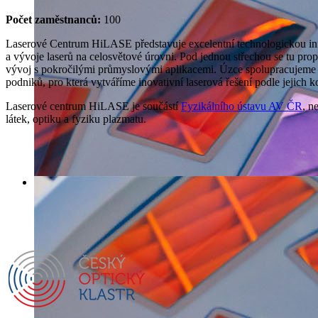
Počet zaměstnanců:
100
Laserové Centrum HiLASE představuje excelentní technologickou inf
a vývoje laserů na celosvětové úrovni. Pod jednou střechou se tu pro
vývoj s pokročilými průmyslovými aplikacemi. Úzce spolupracujeme 
podniků, pro která vytváříme inovativní laserová řešení podle jejich k
Laserové centrum HiLASE je součástí
Fyzikálního ústavu AV ČR
, n
látek, optiku a fyziku plazmatu.