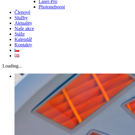
Laser-Pro
Photonqboost
Členové
Služby
Aktuality
Naše akce
Stáže
Kalendář
Kontakty
Loading...