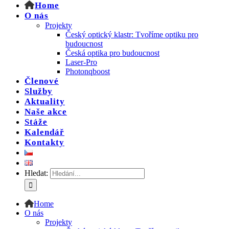
Home
O nás
Projekty
Český optický klastr: Tvoříme optiku pro
budoucnost
Česká optika pro budoucnost
Laser-Pro
Photonqboost
Členové
Služby
Aktuality
Naše akce
Stáže
Kalendář
Kontakty
Hledat:
Home
O nás
Projekty