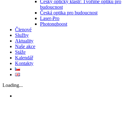
Český optický klastr: Tvoříme optiku pro
budoucnost
Česká optika pro budoucnost
Laser-Pro
Photonqboost
Členové
Služby
Aktuality
Naše akce
Stáže
Kalendář
Kontakty
Loading...