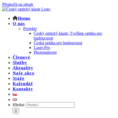
Přeskočit na obsah
Home
O nás
Projekty
Český optický klastr: Tvoříme optiku pro
budoucnost
Česká optika pro budoucnost
Laser-Pro
Photonqboost
Členové
Služby
Aktuality
Naše akce
Stáže
Kalendář
Kontakty
Hledat: