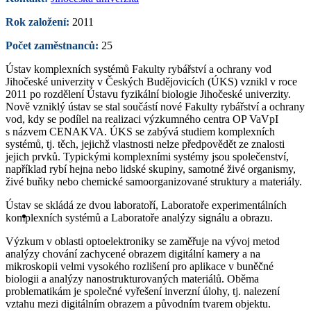
Rok založení:
2011
Počet zaměstnanců:
25
Ústav komplexních systémů Fakulty rybářství a ochrany vod
Jihočeské univerzity v Českých Budějovicích (ÚKS) vznikl v roce
2011 po rozdělení Ústavu fyzikální biologie Jihočeské univerzity.
Nově vzniklý ústav se stal součástí nové Fakulty rybářství a ochrany
vod, kdy se podílel na realizaci výzkumného centra OP VaVpI
s názvem CENAKVA. ÚKS se zabývá studiem komplexních
systémů, tj. těch, jejichž vlastnosti nelze předpovědět ze znalosti
jejich prvků. Typickými komplexními systémy jsou společenství,
například rybí hejna nebo lidské skupiny, samotné živé organismy,
živé buňky nebo chemické samoorganizované struktury a materiály.
Ústav se skládá ze dvou laboratoří, Laboratoře experimentálních
komplexních systémů a Laboratoře analýzy signálu a obrazu.
Výzkum v oblasti optoelektroniky se zaměřuje na vývoj metod
analýzy chování zachycené obrazem digitální kamery a na
mikroskopii velmi vysokého rozlišení pro aplikace v buněčné
biologii a analýzy nanostrukturovaných materiálů. Oběma
problematikám je společné vyřešení inverzní úlohy, tj. nalezení
vztahu mezi digitálním obrazem a původním tvarem objektu.