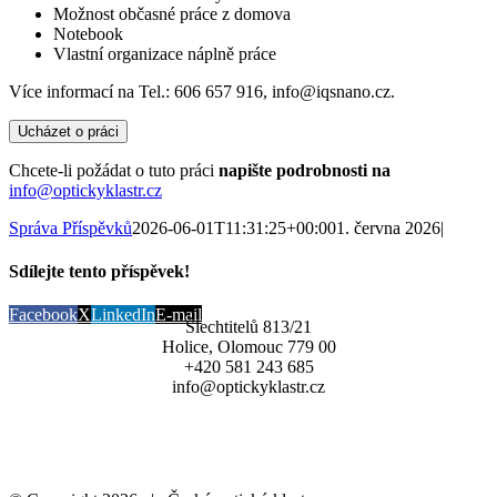
Možnost občasné práce z domova
Notebook
Vlastní organizace náplně práce
Více informací na Tel.: 606 657 916, info@iqsnano.cz.
Chcete-li požádat o tuto práci
napište podrobnosti na
info@optickyklastr.cz
Správa Příspěvků
2026-06-01T11:31:25+00:00
1. června 2026
|
Sdílejte tento příspěvek!
Facebook
X
LinkedIn
E-mail
Šlechtitelů 813/21
Holice, Olomouc 779 00
+420 581 243 685
info@optickyklastr.cz