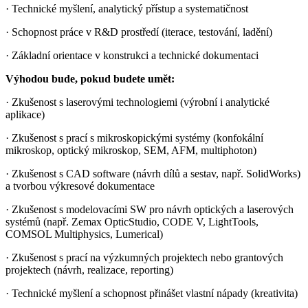
· Technické myšlení, analytický přístup a systematičnost
· Schopnost práce v R&D prostředí (iterace, testování, ladění)
· Základní orientace v konstrukci a technické dokumentaci
Výhodou bude, pokud budete umět:
· Zkušenost s laserovými technologiemi (výrobní i analytické
aplikace)
· Zkušenost s prací s mikroskopickými systémy (konfokální
mikroskop, optický mikroskop, SEM, AFM, multiphoton)
· Zkušenost s CAD software (návrh dílů a sestav, např. SolidWorks)
a tvorbou výkresové dokumentace
· Zkušenost s modelovacími SW pro návrh optických a laserových
systémů (např. Zemax OpticStudio, CODE V, LightTools,
COMSOL Multiphysics, Lumerical)
· Zkušenost s prací na výzkumných projektech nebo grantových
projektech (návrh, realizace, reporting)
· Technické myšlení a schopnost přinášet vlastní nápady (kreativita)