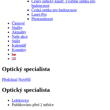
Český optický klastr: Tvoříme optiku pro
budoucnost
Česká optika pro budoucnost
Laser-Pro
Photonqboost
Členové
Služby
Aktuality
Naše akce
Stáže
Kalendář
Kontakty
Optický specialista
Předchozí
Novější
Optický specialista
Lelekovice
Publikováno před 2 měsíce