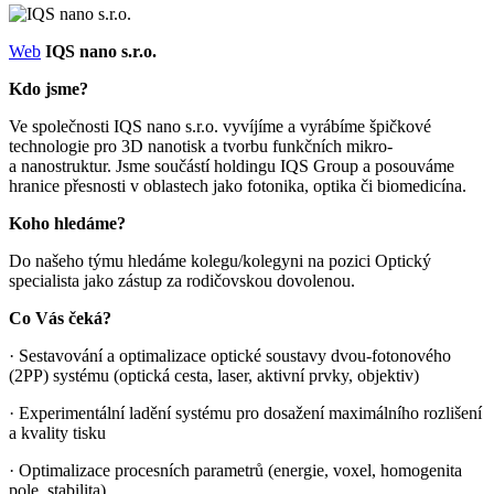
Web
IQS nano s.r.o.
Kdo jsme?
Ve společnosti IQS nano s.r.o. vyvíjíme a vyrábíme špičkové
technologie pro 3D nanotisk a tvorbu funkčních mikro-
a nanostruktur. Jsme součástí holdingu IQS Group a posouváme
hranice přesnosti v oblastech jako fotonika, optika či biomedicína.
Koho hledáme?
Do našeho týmu hledáme kolegu/kolegyni na pozici Optický
specialista jako zástup za rodičovskou dovolenou.
Co Vás čeká?
· Sestavování a optimalizace optické soustavy dvou-fotonového
(2PP) systému (optická cesta, laser, aktivní prvky, objektiv)
· Experimentální ladění systému pro dosažení maximálního rozlišení
a kvality tisku
· Optimalizace procesních parametrů (energie, voxel, homogenita
pole, stabilita)