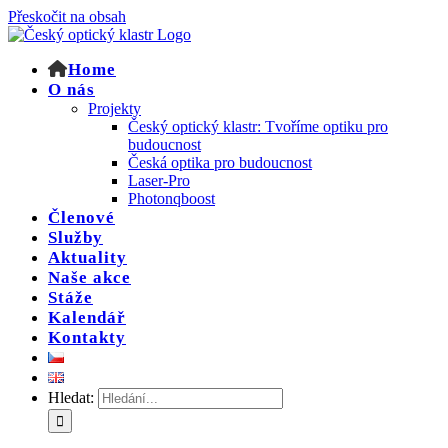
Přeskočit na obsah
Home
O nás
Projekty
Český optický klastr: Tvoříme optiku pro
budoucnost
Česká optika pro budoucnost
Laser-Pro
Photonqboost
Členové
Služby
Aktuality
Naše akce
Stáže
Kalendář
Kontakty
Hledat: