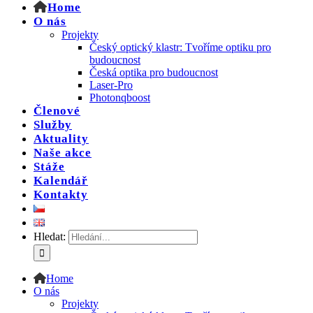
Home
O nás
Projekty
Český optický klastr: Tvoříme optiku pro
budoucnost
Česká optika pro budoucnost
Laser-Pro
Photonqboost
Členové
Služby
Aktuality
Naše akce
Stáže
Kalendář
Kontakty
Hledat:
Home
O nás
Projekty