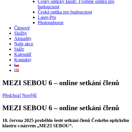
Český optický klastr: Tvoříme optiku pro
budoucnost
Česká optika pro budoucnost
Laser-Pro
Photonqboost
Členové
Služby
Aktuality
Naše akce
Stáže
Kalendář
Kontakty
MEZI SEBOU 6 – online setkání členů
Předchozí
Novější
MEZI SEBOU 6 – online setkání členů
10. června 2025 proběhlo šesté setkání členů Českého optického
klastru s názvem „MEZI SEBOU“.