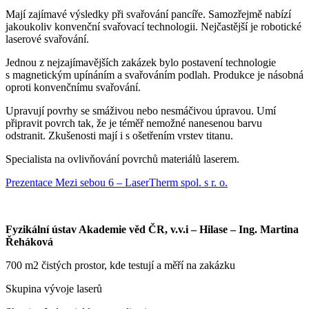
Mají zajímavé výsledky při svařování pancíře. Samozřejmě nabízí
jakoukoliv konvenční svařovací technologii. Nejčastější je robotické
laserové svařování.
Jednou z nejzajímavějších zakázek bylo postavení technologie
s magnetickým upínáním a svařováním podlah. Produkce je násobná
oproti konvenčnímu svařování.
Upravují povrhy se smáživou nebo nesmáčivou úpravou. Umí
připravit povrch tak, že je téměř nemožné nanesenou barvu
odstranit. Zkušenosti mají i s ošetřením vrstev titanu.
Specialista na ovlivňování povrchů materiálů laserem.
Prezentace Mezi sebou 6 – LaserTherm spol. s r. o.
Fyzikální ústav Akademie věd ČR, v.v.i – Hilase – Ing. Martina
Řeháková
700 m2 čistých prostor, kde testují a měří na zakázku
Skupina vývoje laserů