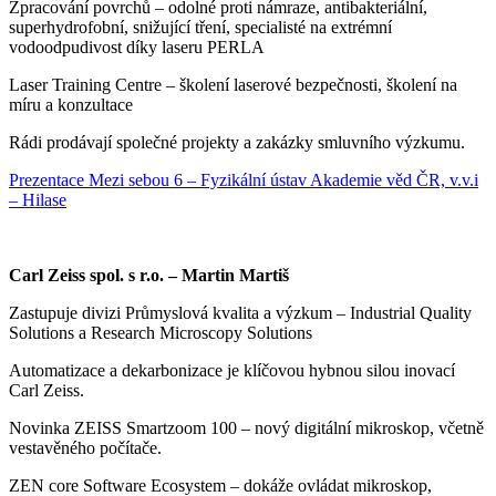
Zpracování povrchů – odolné proti námraze, antibakteriální,
superhydrofobní, snižující tření, specialisté na extrémní
vodoodpudivost díky laseru PERLA
Laser Training Centre – školení laserové bezpečnosti, školení na
míru a konzultace
Rádi prodávají společné projekty a zakázky smluvního výzkumu.
Prezentace Mezi sebou 6 – Fyzikální ústav Akademie věd ČR, v.v.i
– Hilase
Carl Zeiss spol. s r.o. – Martin Martiš
Zastupuje divizi Průmyslová kvalita a výzkum – Industrial Quality
Solutions a Research Microscopy Solutions
Automatizace a dekarbonizace je klíčovou hybnou silou inovací
Carl Zeiss.
Novinka ZEISS Smartzoom 100 – nový digitální mikroskop, včetně
vestavěného počítače.
ZEN core Software Ecosystem – dokáže ovládat mikroskop,