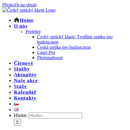
Přeskočit na obsah
Home
O nás
Projekty
Český optický klastr: Tvoříme optiku pro
budoucnost
Česká optika pro budoucnost
Laser-Pro
Photonqboost
Členové
Služby
Aktuality
Naše akce
Stáže
Kalendář
Kontakty
Hledat: