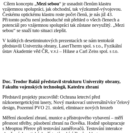
Cílem konceptu „
Mezi sebou
“ je usnadnit členům klastru
vzájemnou spolupráci, jak obchodní, tak výzkumně-vývojovou.
Českému optickému klastru roste počet členů, je nás již 43.
Při tomto počtu není jednoduché mít přehled o všech členech a
potenciál pro vzájemnou spolupráci tak zůstane nevyužitý. „Mezi
sebou“ se snaží tuto situaci zlepšit.
V krátkých desetiminutových prezentacích se nám tentokrát
představili Univerzita obrany, LaserTherm spol. s r.o., Fyzikální
ústav Akademie věd ČR, v.v.i – Hilase a Carl Zeiss spol. s r.o.
Doc. Teodor Baláž představil strukturu Univerzity obrany,
Fakultu vojenských technologií, Katedru zbraní
Představil projekty pracoviště: Ochrana letectví před
nízkoenergetickými lasery, Nový maskovací universální/více´čelový
design, Pozemní PVO 21. století, eliminace nových hrozeb
Měření zkoušení zbraní, munice a přístrojového vybavení – měří
přesnost střelby, působení zbraní na člověka. Hodně spolupracuje
s Meoptou Přerov při testování zaměřovačů. Testování interakce