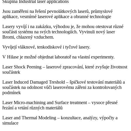
Skupina Industrial laser applications
Jsou zaměřeni na řešení pevnolátkových laserů, průmyslové
aplikace, vesmírné laserové aplikace a obranné technologie
Lasery vyvíjí i na zakázku, výhodou je, že mohou otestovat různé
součásti systému na svých technologiích. Vyvinuli nový laser
Bromi, chlazený vzduchem.
Vyvíjejí vláknové, tenkodiskové i tyčové lasery.
V Hilase je možné objednat laboratoř na vlastní experimenty.
Laser Shock Peening – laserové zpracování, které zvyšuje životnost
součástek
Laser Induced Damaged Treshold – špičkové testování materiálů a
součástek na odolnost vůči laserovému zářeni za kontrolovaných
podmínek
Laser Micro-machining and Surface treatment – vysoce přesné
řezání a vrtání různých materiálů
Laser and Thermal Modeling – konzultace, analýzy, výpočty a
simulace