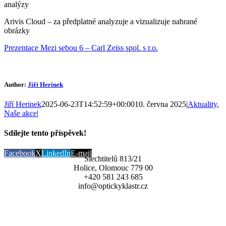
analýzy
Arivis Cloud – za předplatné analyzuje a vizualizuje nahrané
obrázky
Prezentace Mezi sebou 6 – Carl Zeiss spol. s r.o.
Author:
Jiří Herinek
Jiří Herinek
2025-06-23T14:52:59+00:00
10. června 2025
|
Aktuality
,
Naše akce
|
Sdílejte tento příspěvek!
Facebook
X
LinkedIn
E-mail
Šlechtitelů 813/21
Holice, Olomouc 779 00
+420 581 243 685
info@optickyklastr.cz