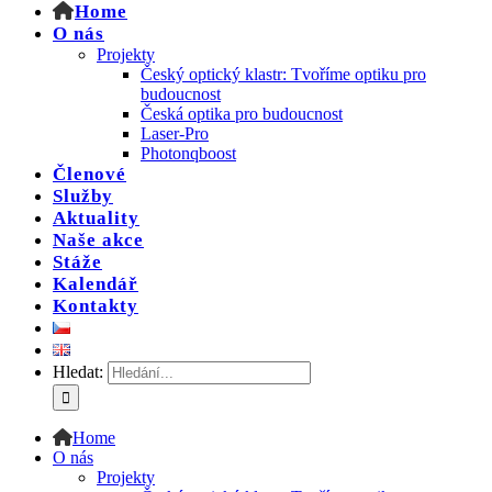
Home
O nás
Projekty
Český optický klastr: Tvoříme optiku pro
budoucnost
Česká optika pro budoucnost
Laser-Pro
Photonqboost
Členové
Služby
Aktuality
Naše akce
Stáže
Kalendář
Kontakty
Hledat:
Home
O nás
Projekty