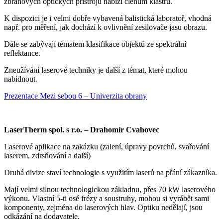
zbraňových optických přístrojů nabízí členům klastru.
K dispozici je i velmi dobře vybavená balistická laboratoř, vhodná
např. pro měření, jak dochází k ovlivnění zesilovače jasu obrazu.
Dále se zabývají tématem klasifikace objektů ze spektrální
reflektance.
Zneužívání laserové techniky je další z témat, které mohou
nabídnout.
Prezentace Mezi sebou 6 – Univerzita obrany
LaserTherm spol. s r.o. – Drahomír Cvahovec
Laserové aplikace na zakázku (zalení, úpravy povrchů, svařování
laserem, zdrsňování a další)
Druhá divize staví technologie s využitím laserů na přání zákazníka.
Mají velmi silnou technologickou základnu, přes 70 kW laserového
výkonu. Vlastní 5-ti osé frézy a soustruhy, mohou si vyrábět sami
komponenty, zejména do laserových hlav. Optiku nedělají, jsou
odkázání na dodavatele.