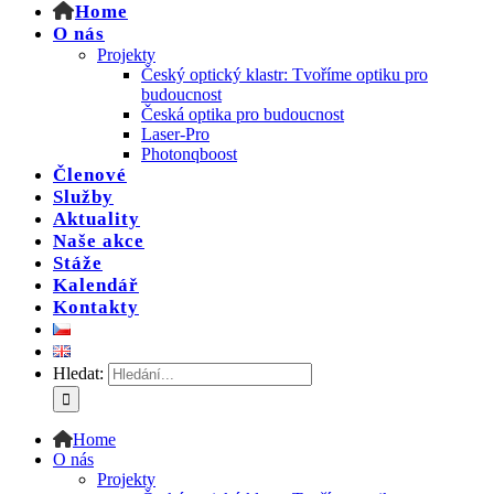
Home
O nás
Projekty
Český optický klastr: Tvoříme optiku pro
budoucnost
Česká optika pro budoucnost
Laser-Pro
Photonqboost
Členové
Služby
Aktuality
Naše akce
Stáže
Kalendář
Kontakty
Hledat:
Home
O nás
Projekty