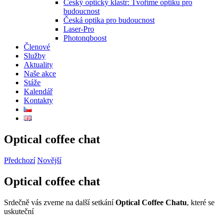
Český optický klastr: Tvoříme optiku pro
budoucnost
Česká optika pro budoucnost
Laser-Pro
Photonqboost
Členové
Služby
Aktuality
Naše akce
Stáže
Kalendář
Kontakty
Optical coffee chat
Předchozí
Novější
Optical coffee chat
Srdečně vás zveme na další setkání
Optical Coffee Chatu
, které se
uskuteční