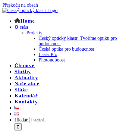
Přeskočit na obsah
Home
O nás
Projekty
Český optický klastr: Tvoříme optiku pro
budoucnost
Česká optika pro budoucnost
Laser-Pro
Photonqboost
Členové
Služby
Aktuality
Naše akce
Stáže
Kalendář
Kontakty
Hledat: