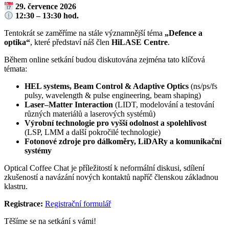
29. července 2026
12:30 – 13:30 hod.
Tentokrát se zaměříme na stále významnější téma
„Defence a
optika“
, které představí náš člen
HiLASE Centre
.
Během online setkání budou diskutována zejména tato klíčová
témata:
HEL systems, Beam Control & Adaptive Optics
(ns/ps/fs
pulsy, wavelength & pulse engineering, beam shaping)
Laser–Matter Interaction
(LIDT, modelování a testování
různých materiálů a laserových systémů)
Výrobní technologie pro vyšší odolnost a spolehlivost
(LSP, LMM a další pokročilé technologie)
Fotonové zdroje pro dálkoměry, LiDARy a komunikační
systémy
Optical Coffee Chat je příležitostí k neformální diskusi, sdílení
zkušeností a navázání nových kontaktů napříč členskou základnou
klastru.
Registrace:
Registrační formulář
Těšíme se na setkání s vámi!