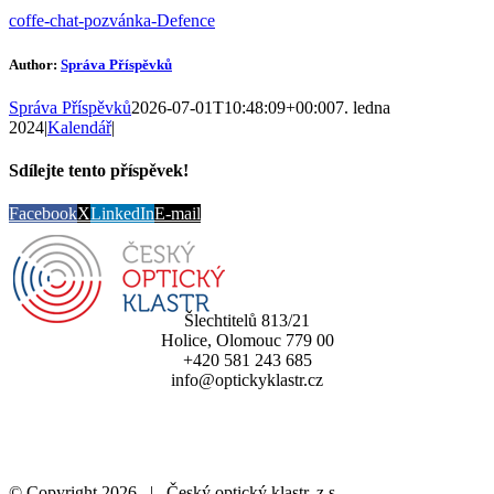
coffe-chat-pozvánka-Defence
Author:
Správa Příspěvků
Správa Příspěvků
2026-07-01T10:48:09+00:00
7. ledna
2024
|
Kalendář
|
Sdílejte tento příspěvek!
Facebook
X
LinkedIn
E-mail
Šlechtitelů 813/21
Holice, Olomouc 779 00
+420 581 243 685
info@optickyklastr.cz
© Copyright
2026 | Český optický klastr, z.s.