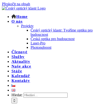
Přeskočit na obsah
Home
O nás
Projekty
Český optický klastr: Tvoříme optiku pro
budoucnost
Česká optika pro budoucnost
Laser-Pro
Photonqboost
Členové
Služby
Aktuality
Naše akce
Stáže
Kalendář
Kontakty
Hledat: