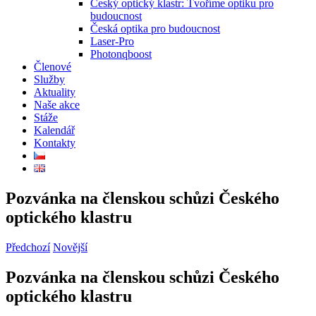
Český optický klastr: Tvoříme optiku pro
budoucnost
Česká optika pro budoucnost
Laser-Pro
Photonqboost
Členové
Služby
Aktuality
Naše akce
Stáže
Kalendář
Kontakty
Pozvánka na členskou schůzi Českého
optického klastru
Předchozí
Novější
Pozvánka na členskou schůzi Českého
optického klastru