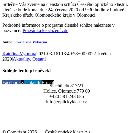
Srdečně Vás zveme na členskou schůzi Českého optického klastru,
která se bude konat dne 24. června 2020 od 9:30 hodin v budově
Krajského úřadu Olomouckého kraje v Olomouci.
Podrobné informace o programu členské schůze naleznete v
pozvánce:
Pozvánka ke stažení zde
Author:
Kateřina Výborná
Kateřina Výborná
2021-03-16T13:49:58+00:00
22. května
2020
|
Aktuality
,
Ostatní
|
Sdílejte tento příspěvek!
Facebook
X
LinkedIn
E-mail
Šlechtitelů 813/21
Holice, Olomouc 779 00
+420 581 243 685
info@optickyklastr.cz
© Copyright
2026 | Český optický klastr, z.s.