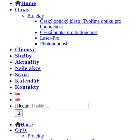
Home
O nás
Projekty
Český optický klastr: Tvoříme optiku pro
budoucnost
Česká optika pro budoucnost
Laser-Pro
Photonqboost
Členové
Služby
Aktuality
Naše akce
Stáže
Kalendář
Kontakty
Hledat:
Home
O nás
Projekty