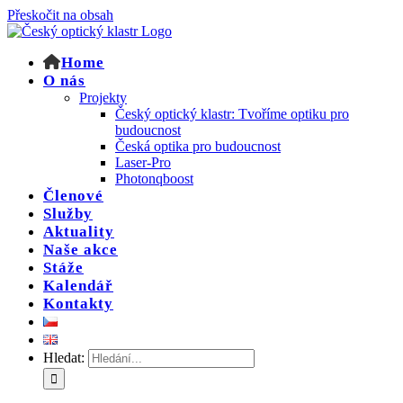
Přeskočit na obsah
Home
O nás
Projekty
Český optický klastr: Tvoříme optiku pro
budoucnost
Česká optika pro budoucnost
Laser-Pro
Photonqboost
Členové
Služby
Aktuality
Naše akce
Stáže
Kalendář
Kontakty
Hledat: