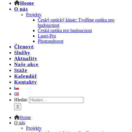
Home
O nás
Projekty
Český optický klastr: Tvoříme optiku pro
budoucnost
Česká optika pro budoucnost
Laser-Pro
Photonqboost
Členové
Služby
Aktuality
Naše akce
Stáže
Kalendář
Kontakty
Hledat:
Home
O nás
Projekty