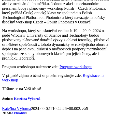
ale i v mezinárodním měřítku. Jednou z akcí s mezinárodním
přesahem bude i plánovaný workshop Polish – Czech Photonics,
který pořádá Český optický klastr ve spolupráci s Polish
Technological Platform on Photonics a který navazuje na loňský
úspěšný workshop Czech – Polish Photonics v Ostravě.
Na workshopu, který se uskuteční ve dnech 19. – 20. 9. 2024 na
půdě Wrocław University of Science and Technology budou
představeny plánované dotační výzvy z oblasti fotoniky, představí
se některé společnosti z tohoto dynamicky se rozvíjejícího oboru a
dojde i na panelovou diskusi o možnostech podpory mezinárodní
spolupráce ze strany oborových klastrů pro jejich členy, ale i
prohlídku laboratoří.
Program workshopu naleznete zde:
Program workshopu
V případě zájmu o účast se prosím registrujte zde:
Registrace na
workshop
Těšíme se na Vaši účast!
Author:
Kateřina Výborná
Kateřina Výborná
2024-09-02T10:42:26+00:00
2. září
2024
|
Aktuality
|