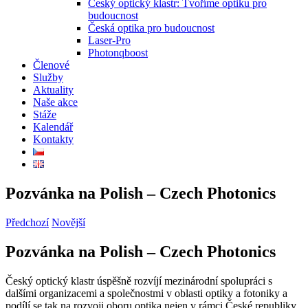
Český optický klastr: Tvoříme optiku pro
budoucnost
Česká optika pro budoucnost
Laser-Pro
Photonqboost
Členové
Služby
Aktuality
Naše akce
Stáže
Kalendář
Kontakty
Pozvánka na Polish – Czech Photonics
Předchozí
Novější
Pozvánka na Polish – Czech Photonics
Český optický klastr úspěšně rozvíjí mezinárodní spolupráci s
dalšími organizacemi a společnostmi v oblasti optiky a fotoniky a
podílí se tak na rozvoji oboru optika nejen v rámci České republiky,