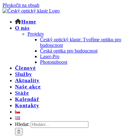
Přeskočit na obsah
Home
O nás
Projekty
Český optický klastr: Tvoříme optiku pro
budoucnost
Česká optika pro budoucnost
Laser-Pro
Photonqboost
Členové
Služby
Aktuality
Naše akce
Stáže
Kalendář
Kontakty
Hledat: