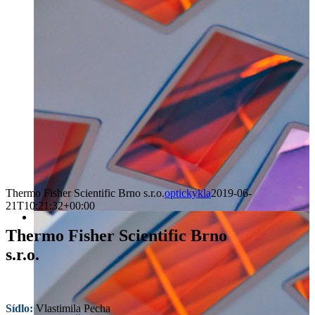
Thermo Fisher Scientific Brno s.r.o.
optickykla
2019-06-
21T10:21:32+00:00
Thermo Fisher Scientific Brno
s.r.o.
Sídlo:
Vlastimila Pecha