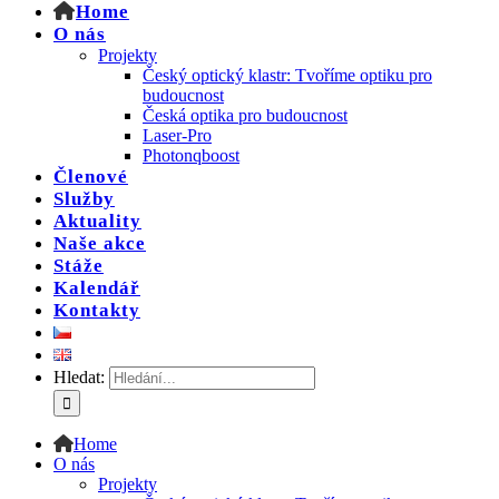
Home
O nás
Projekty
Český optický klastr: Tvoříme optiku pro
budoucnost
Česká optika pro budoucnost
Laser-Pro
Photonqboost
Členové
Služby
Aktuality
Naše akce
Stáže
Kalendář
Kontakty
Hledat:
Home
O nás
Projekty