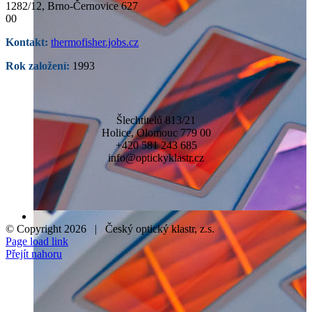
1282/12, Brno-Černovice 627
00
Kontakt:
thermofisher.jobs.cz
Rok založení:
1993
Šlechtitelů 813/21
Holice, Olomouc 779 00
+420 581 243 685
info@optickyklastr.cz
© Copyright
2026 | Český optický klastr, z.s.
Page load link
Přejít nahoru