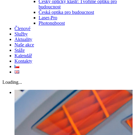
Český optický klastr: Tvoříme optiku pro
budoucnost
Česká optika pro budoucnost
Laser-Pro
Photonqboost
Členové
Služby
Aktuality
Naše akce
Stáže
Kalendář
Kontakty
Loading...