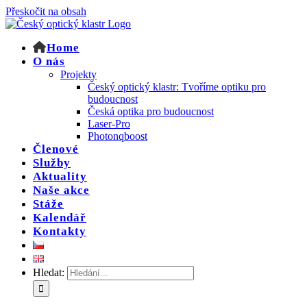
Přeskočit na obsah
Home
O nás
Projekty
Český optický klastr: Tvoříme optiku pro
budoucnost
Česká optika pro budoucnost
Laser-Pro
Photonqboost
Členové
Služby
Aktuality
Naše akce
Stáže
Kalendář
Kontakty
Hledat: