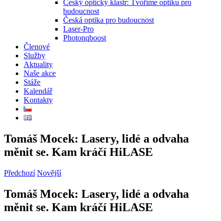
Český optický klastr: Tvoříme optiku pro
budoucnost
Česká optika pro budoucnost
Laser-Pro
Photonqboost
Členové
Služby
Aktuality
Naše akce
Stáže
Kalendář
Kontakty
Tomáš Mocek: Lasery, lidé a odvaha
měnit se. Kam kráčí HiLASE
Předchozí
Novější
Tomáš Mocek: Lasery, lidé a odvaha
měnit se. Kam kráčí HiLASE