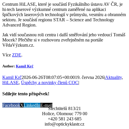
Centrum HiLASE, které je součástí Fyzikálního ústavu AV ČR, je
hi-tech laserové výzkumné centrum zaměřené na aplikaci
špičkových laserových technologií v průmyslu, vesmíru a obranném
sektoru. Je součástí regionu STAR – Science and Technology
Advanced Region.
Jak vidí současnou roli centra i další směřování jeho vedoucí Tomáš
Mocek? Přečtěte si v rozhovoru zveřejněném na portále
VědaVýzkum.cz.
Více
ZDE
.
Author:
Kamil Krč
Kamil Krč
2026-06-26T08:07:05+00:00
19. června 2026
|
Aktuality
,
HiLASE
,
Úspěchy a novinky členů COC
|
Sdílejte tento příspěvek!
Facebook
X
LinkedIn
E-mail
Šlechtitelů 813/21
Holice, Olomouc 779 00
+420 581 243 685
info@optickyklastr.cz