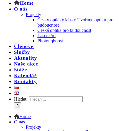
Home
O nás
Projekty
Český optický klastr: Tvoříme optiku pro
budoucnost
Česká optika pro budoucnost
Laser-Pro
Photonqboost
Členové
Služby
Aktuality
Naše akce
Stáže
Kalendář
Kontakty
Hledat:
Home
O nás
Projekty