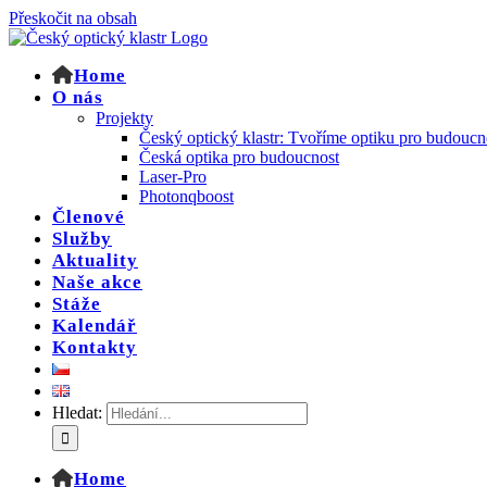
Přeskočit na obsah
Home
O nás
Projekty
Český optický klastr: Tvoříme optiku pro budoucn
Česká optika pro budoucnost
Laser-Pro
Photonqboost
Členové
Služby
Aktuality
Naše akce
Stáže
Kalendář
Kontakty
Hledat:
Home