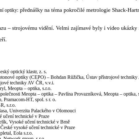
přednášky na téma pokročilé metrologie Shack-Hart
í optiky:
zu – strojovému vidění. Velmi zajímavé byly i video ukázky 
ří.
ský optický klastr, z. s.
otonové optiky (CEPO) – Bohdan Růžička, Ústav přístrojové techniky 
ojové techniky AV ČR, v.v.i.
yl, Meopta – optika, s.r.o.
polečnosti Meopta – optika – Pavlína Provazníková, Meopta – optika, s
, Pramacom-HT, spol. s r. o.
, s.r.o.
asa, Univerzita Palackého v Olomouci
é učení technické v Praze
lík, Vysoké učení technické v Brně
České vysoké učení technické v Praze
etal, Eola s.r.o.
, Network group, s.r.o.