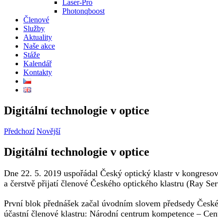
Laser-Pro
Photonqboost
Členové
Služby
Aktuality
Naše akce
Stáže
Kalendář
Kontakty
Digitální technologie v optice
Předchozí
Novější
Digitální technologie v optice
Dne 22. 5. 2019 uspořádal Český optický klastr v kongresov
a čerstvě přijatí členové Českého optického klastru (Ray Se
První blok přednášek začal úvodním slovem předsedy Českéh
účastní členové klastru: Národní centrum kompetence – Cen