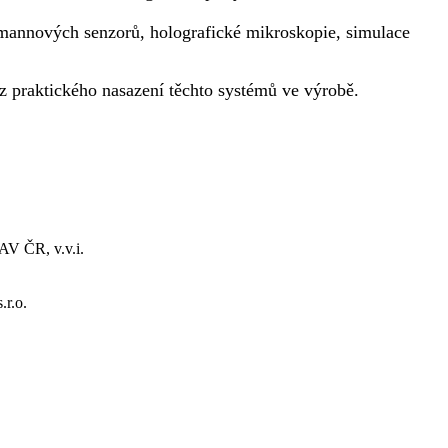
mannových senzorů, holografické mikroskopie, simulace
z praktického nasazení těchto systémů ve výrobě.
AV ČR, v.v.i.
.r.o.