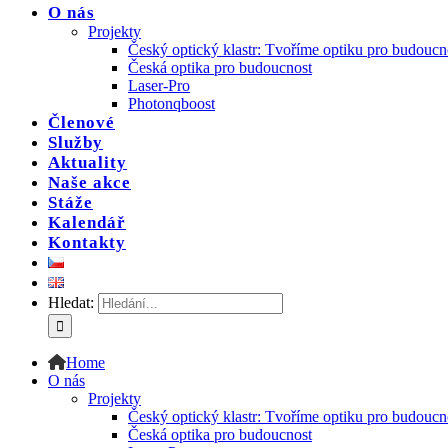
O nás
Projekty
Český optický klastr: Tvoříme optiku pro budoucn
Česká optika pro budoucnost
Laser-Pro
Photonqboost
Členové
Služby
Aktuality
Naše akce
Stáže
Kalendář
Kontakty
Hledat:
Home
O nás
Projekty
Český optický klastr: Tvoříme optiku pro budoucn
Česká optika pro budoucnost