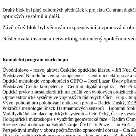
Druhý blok byl plný odborných přednášek k projektu Centrum digitáln
optických systémů a další.
Závěrečný blok byl věnován rozpoznávání a zpracování obra
Následovala diskuse a networking zakončený společnou veče
Kompletní program workshopu
Úvodní slovo – rozvoj aktivit Českého optického klastru – Jiří Nuc, Če
Představení Národního centra kompetence – Centrum elektronové a f
Optická metrologie ve spolupráci s CEPO – Josef Lazar, Ústav přístr
Představení Centra kompetence – Centrum digitální optiky – Petr Přikr
Optické prvky z nestandardních materiálů ve vývojových projektech s
Optoelektronické systémy ve vojenských rádiových sítích- Filip Chlup
Vývoj pohonů pro polohování optických prvků – Radek Jánský, ZEBR
Pokročilá metrologie Shack-Hartmannových senzorů – Bohumil Stokl
Multifyzikální simulace optických systémů – Petr Tichý, České vysok
Holografická mikroskopie s využitím geometrické fáze – Radim Chme
Rozpoznávání obrazu na Fakultě strojní ČVUT v Praze – Jan Hošek, 
Perspektivní směry v oboru počítačového zpracování obrazu – Ota Zapl
Difrakční optické struktury pro senzoriku a komunikace – Radim Šifta